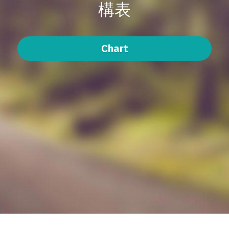
構表
Bylaws 章程
Student Handbook 學生手冊
Chart
Organisational Chart 架構表
Faculty Handbook 教授團手冊
LCHKS 香港路德會
Library 圖書館
Elisha Scheme 以利沙計劃
LED 信徒領袖課程部
Documents / Forms