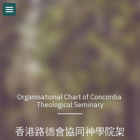
Logo 院徽
Mission & Vision 使命及異象宣言
Administrative Officers 行政架構
Faculty 教授團及教學團隊
Seminary Board of Control 神學院董事
News 新消息
Organisational Chart of Concordia 
Theological Seminary
Events 動態
Catalogue 概覽
香港路德會協同神學院架
Contact Us 聯絡我們