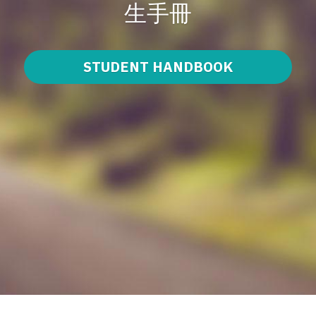
生手冊
Bylaws 章程
Student Handbook 學生手冊
STUDENT HANDBOOK
Organisational Chart 架構表
Faculty Handbook 教授團手冊
LCHKS 香港路德會
Library 圖書館
Elisha Scheme 以利沙計劃
LED 信徒領袖課程部
Documents / Forms