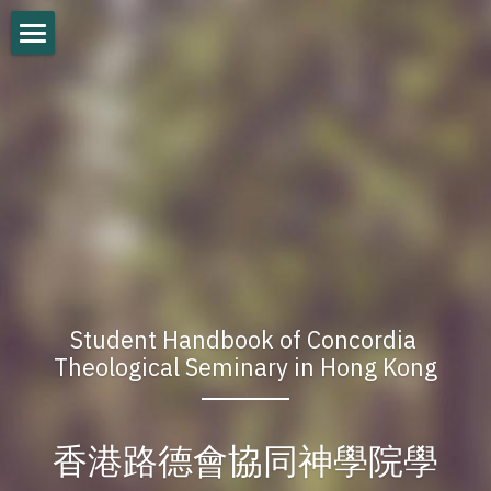
Logo 院徽
Mission & Vision 使命及異象宣言
Administrative Officers 行政架構
Faculty 教授團及教學團隊
Seminary Board of Control 神學院董事
News 新消息
Student Handbook of Concordia 
Theological Seminary in Hong Kong
Events 動態
Catalogue 概覽
香港路德會協同神學院學
Contact Us 聯絡我們